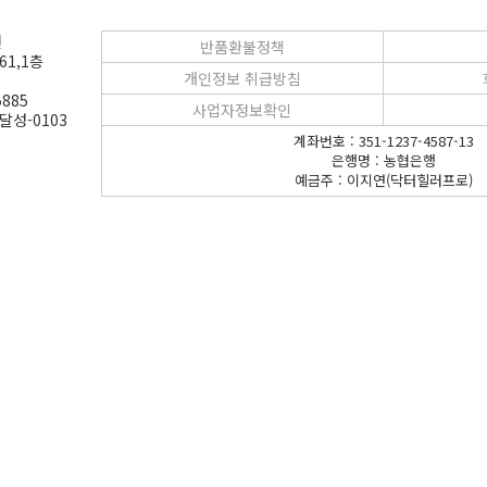
연
반품환불정책
61,1층
개인정보 취급방침
885
사업자정보확인
달성-0103
계좌번호 : 351-1237-4587-13
은행명 : 농협은행
예금주 : 이지연(닥터힐러프로)