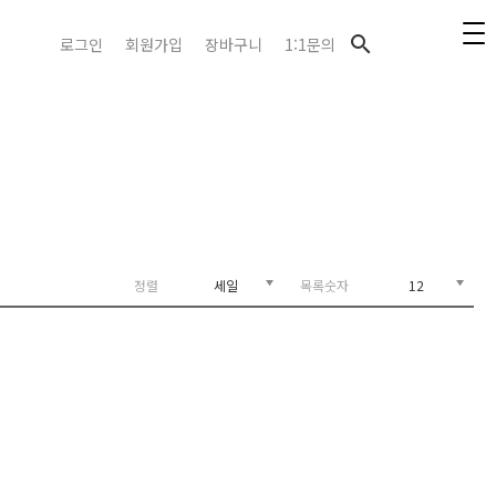
search
로그인
회원가입
장바구니
1:1문의
세일
12
정렬
목록숫자