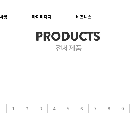
사항
마이페이지
비즈니스
1
2
3
4
5
6
7
8
9