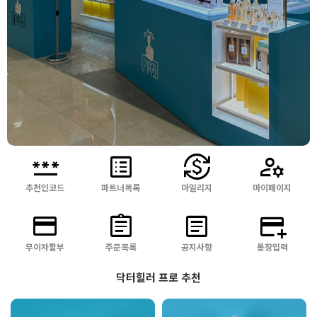
password
list_alt
currency_exchange
manage_accounts
추천인코드
파트너목록
마일리지
마이페이지
닥터힐러 터닝포인트 노
닥터힐러 고밀도 이지에
세범 엑스폴리언트 앰플
credit_card
assignment
article
add_card
프 세럼 아이 30ml
50ml
무이자할부
주문목록
공지사항
통장입력
닥터힐러 프로 추천