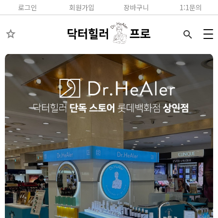
로그인
회원가입
장바구니
1:1문의
star
search