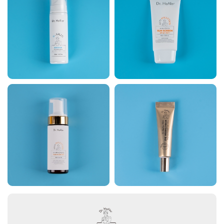
닥터힐러 안티폴루션 휘
닥터힐러프로 아이 링클
핑 포어 폼클렌저150ml
밤12ml
50000원
48000원
96000원
38000원