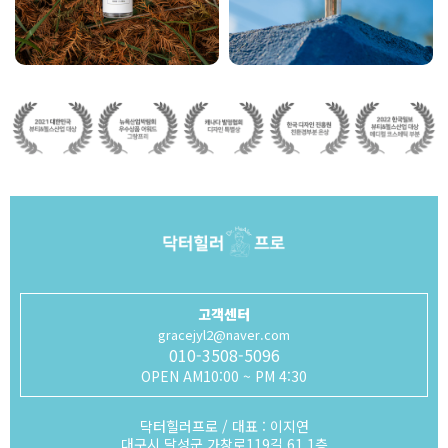
고객센터
gracejyl2@naver.com
010-3508-5096
OPEN AM10:00 ~ PM 4:30
닥터힐러프로 / 대표 : 이지연
대구시 달성군 가창로119길 61,1층