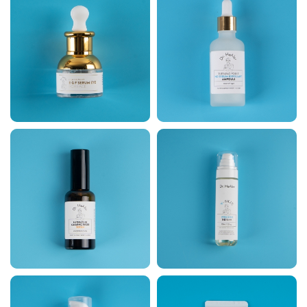
닥터힐러 W-스킨 단백질
닥터힐러 하이드레이팅
아우라 앰플 미스트
카밍 리셋 세럼50ml
100ml
닥터힐러 안티폴루션 끈
닥터힐러 W-스킨 부스터
적임 없는 선크림70ml
150ml(올인원버블타입)
(SPF50+/PA+++)
80000원
35000원