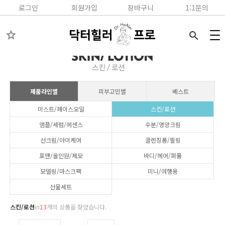
로그인
회원가입
장바구니
1:1문의
star
search
제품라인별
피부고민별
베스트
미스트/페이스오일
스킨/로션
앰플/세럼/에센스
수분/영양크림
선크림/아이케어
클렌징폼/필링
포맨/올인원/제모
바디/헤어/퍼퓸
모델링/마스크팩
미니/여행용
선물세트
스킨/로션
in
13
개의 상품을 찾았습니다.