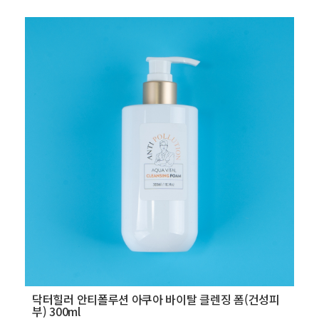
닥터힐러 안티폴루션 아쿠아 바이탈 클렌징 폼(건성피
부) 300ml