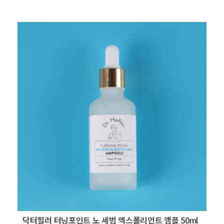
닥터힐러 터닝포인트 노 세범 엑스폴리언트 앰플 50ml