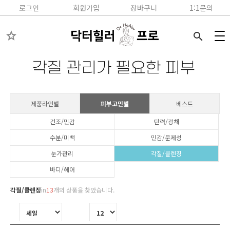
로그인
회원가입
장바구니
1:1문의
star
search
제품라인별
피부고민별
베스트
건조/민감
탄력/광채
수분/미백
민감/문제성
눈가관리
각질/클렌징
바디/헤어
각질/클렌징
in
13
개의 상품을 찾았습니다.